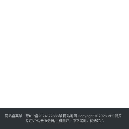
网站备案号：
粤ICP备2024177666号
网站地图
Copyright © 2026 VPS侦探 -
专注VPS/云服务器/主机测评，中立实测，优选好机