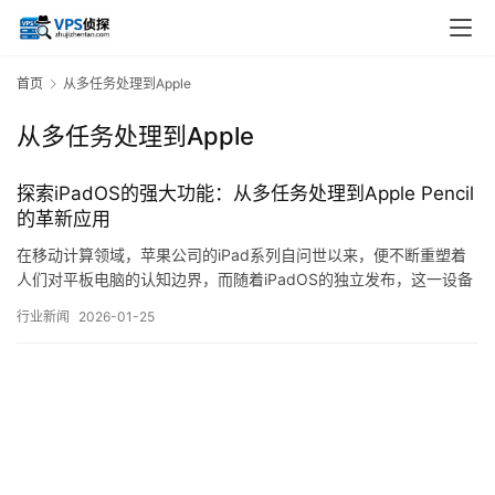
首页
从多任务处理到Apple
从多任务处理到Apple
探索iPadOS的强大功能：从多任务处理到Apple Pencil
的革新应用
在移动计算领域，苹果公司的iPad系列自问世以来，便不断重塑着
人们对平板电脑的认知边界，而随着iPadOS的独立发布，这一设备
彻底告别了，大号iPhone，的标签，迈入了专业生产力工具的新纪
行业新闻
2026-01-25
元，本文旨在深入剖析iPadOS的核心功能演进，着重探讨其多任务
处理机制的精妙设计，以及ApplePencil如何从一支触控笔演变为创
意与效率的革…。