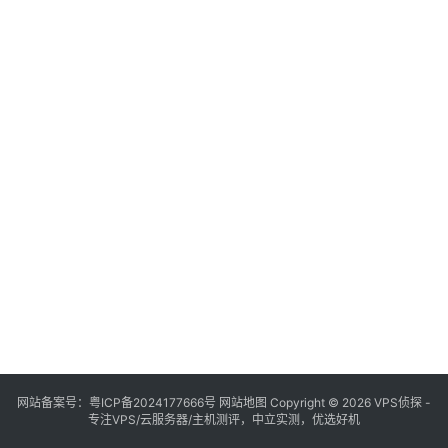
网站备案号：
粤ICP备2024177666号
网站地图
Copyright © 2026 VPS侦探 -
专注VPS/云服务器/主机测评，中立实测，优选好机