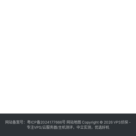
网站备案号：
粤ICP备2024177666号
网站地图
Copyright © 2026 VPS侦探 -
专注VPS/云服务器/主机测评，中立实测，优选好机