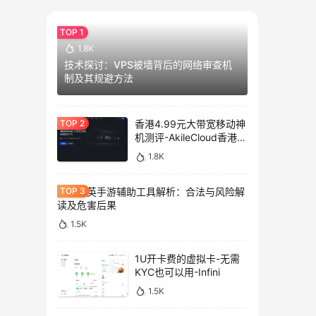
1.8K
技术探讨：VPS被墙背后的网络审查机
制及其规避方法
香港4.99元大带宽移动神
机测评-AkileCloud香港大
带宽服务器测评
1.8K
和平精英手游辅助工具解析：合法与风险解
读及危害后果
1.5K
1U开卡费的虚拟卡-无需
KYC也可以用-Infini
1.5K