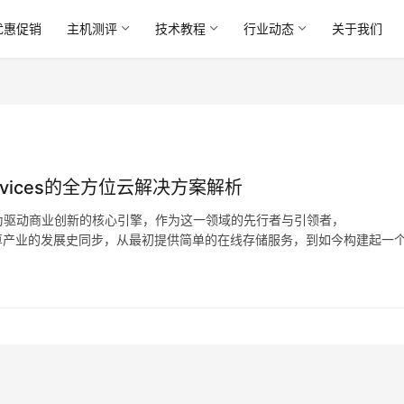
优惠促销
主机测评
技术教程
行业动态
关于我们
ervices的全方位云解决方案解析
为驱动商业创新的核心引擎，作为这一领域的先行者与引领者，
乎与云计算产业的发展史同步，从最初提供简单的在线存储服务，到如今构建起一
映了技术本身的进步，更深刻地揭示了企业数字化转型路…。