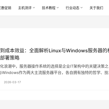
优惠促销
主机测评
技术教程
行业动态
关于我们
到成本效益：全面解析Linux与Windows服务器的
部署策略
化浪潮中，服务器操作系统的选择是企业IT架构中的关键决策之
ux与Windows作为两大主流服务器平台，各自拥有独特的哲学、技
系统，其差异远不止于表面，本文将从安全性、成本效益、性能
2026-03-17
式及部署策略等多个维度，深入剖析两者核心差异，并为不同场
供参考思路，从安全性的本质来看，Linux与…。