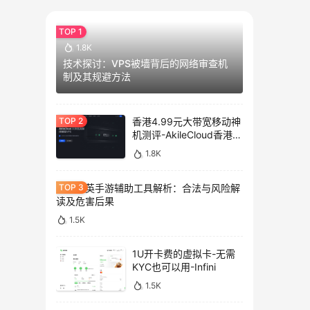
1.8K
技术探讨：VPS被墙背后的网络审查机
制及其规避方法
香港4.99元大带宽移动神
机测评-AkileCloud香港大
带宽服务器测评
1.8K
和平精英手游辅助工具解析：合法与风险解
读及危害后果
1.5K
1U开卡费的虚拟卡-无需
KYC也可以用-Infini
1.5K