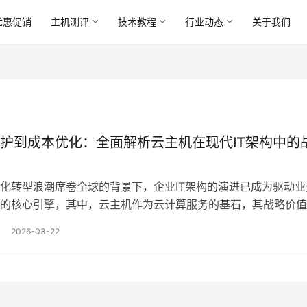
优惠促销
主机测评
技术教程
行业动态
关于我们
护到成本优化：全面解析云主机在现代IT架构中的
化转型浪潮席卷全球的背景下，企业IT架构的演进已成为驱动业
的核心引擎，其中，云主机作为云计算服务的基石，其战略价值
单的资源虚拟化与托管范畴，深刻融入了企业从基础运维到顶层
2026-03-22
节，本文旨在从安全防护与成本优化这两个关键维度切入，全面
现代IT架构中不可替代的战略地位，并深入探讨其如何协…。