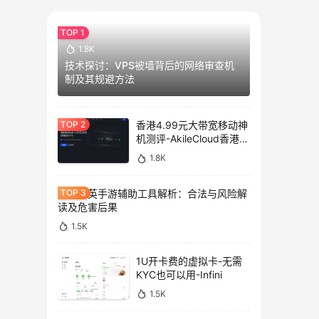
1.8K
技术探讨：VPS被墙背后的网络审查机
制及其规避方法
香港4.99元大带宽移动神
机测评-AkileCloud香港大
带宽服务器测评
1.8K
和平精英手游辅助工具解析：合法与风险解
读及危害后果
1.5K
1U开卡费的虚拟卡-无需
KYC也可以用-Infini
1.5K