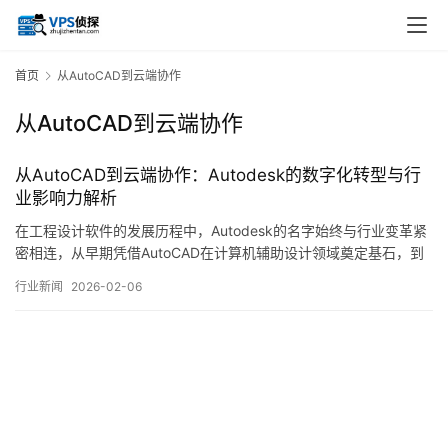
首页
从AutoCAD到云端协作
从AutoCAD到云端协作
从AutoCAD到云端协作：Autodesk的数字化转型与行
业影响力解析
在工程设计软件的发展历程中，Autodesk的名字始终与行业变革紧
密相连，从早期凭借AutoCAD在计算机辅助设计领域奠定基石，到
近年来积极推动云端协作与数据互联，这家公司的转型轨迹不仅折
行业新闻
2026-02-06
射出技术演进的大势，亦深刻影响了建筑、制造、传媒等多个行业
的运作模式，本文试图梳理Autodesk从桌面软件到云端平台的转型
路径，并探讨其背后所蕴含…。