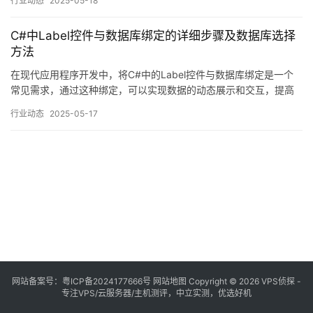
行业动态
2025-05-18
C#中Label控件与数据库绑定的详细步骤及数据库选择
方法
在现代应用程序开发中，将C#中的Label控件与数据库绑定是一个
常见需求，通过这种绑定，可以实现数据的动态展示和交互，提高
用户体验和应用的可维护性，以下是详细的步骤和方法：以下是一
行业动态
2025-05-17
个简单的示例，展示如何使用C#中的DataBindings将数据库中的数
据绑定到Label控件上：
网站备案号：
粤ICP备2024177666号
网站地图
Copyright © 2026 VPS侦探 -
专注VPS/云服务器/主机测评，中立实测，优选好机