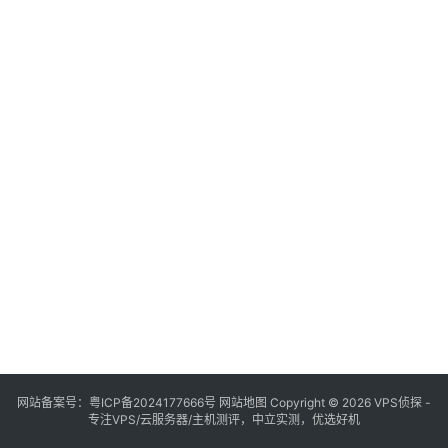
网站备案号：
粤ICP备2024177666号
网站地图
Copyright © 2026 VPS侦探 -
专注VPS/云服务器/主机测评，中立实测，优选好机