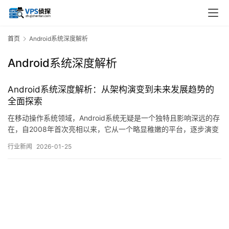
首页
Android系统深度解析
Android系统深度解析
Android系统深度解析：从架构演变到未来发展趋势的
全面探索
在移动操作系统领域，Android系统无疑是一个独特且影响深远的存
在，自2008年首次亮相以来，它从一个略显稚嫩的平台，逐步演变
为覆盖全球数十亿设备、驱动智能手机、平板、电视乃至汽车信息
行业新闻
2026-01-25
娱乐系统的核心力量，其发展历程不仅是一部技术演进史，更折射
出移动计算生态的深刻变革，本文旨在从系统架构的演变脉络切
入，深入剖析其设计哲学、关键转折点，…。