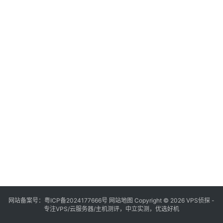
网站备案号：
粤ICP备2024177666号
网站地图
Copyright © 2026 VPS侦探 -
专注VPS/云服务器/主机测评，中立实测，优选好机