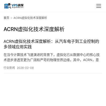
首页
ACRN虚拟化技术深度解析
ACRN虚拟化技术深度解析
ACRN虚拟化技术深度解析：从汽车电子到工业控制的
多领域应用实践
在当今计算技术飞速演进的背景下，虚拟化已从数据中心的核心技
术逐步渗透至更为广阔和严苛的物理世界边缘，其中，ACRN，意
为，Acorn，作为一种专为资源受限的嵌入式与物联网，IoT，场景
行业新闻
2026-02-08
设计的开源虚拟化监控程序，Hypervisor，，正以其独特的架构理
念和技术特性，在汽车电子、工业控制乃至更广泛的边缘计算领域
悄然开辟出一条务实而创新…。