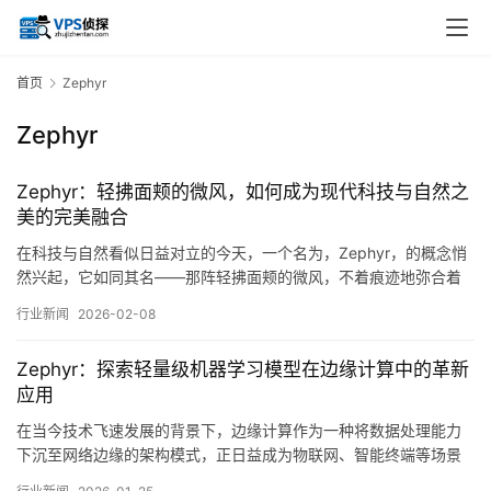
首页
Zephyr
Zephyr
Zephyr：轻拂面颊的微风，如何成为现代科技与自然之
美的完美融合
在科技与自然看似日益对立的今天，一个名为，Zephyr，的概念悄
然兴起，它如同其名——那阵轻拂面颊的微风，不着痕迹地弥合着
现代工业文明与原始自然美感之间的鸿沟，这并非偶然的命名，而
行业新闻
2026-02-08
是一种深刻的隐喻与愿景的寄托，它指向的不仅仅是一项具体的技
术或产品，更代表了一种设计哲学、一种生活态度，乃至一种未来
Zephyr：探索轻量级机器学习模型在边缘计算中的革新
发展的可能路径，即在高度技术化的世界中，…。
应用
在当今技术飞速发展的背景下，边缘计算作为一种将数据处理能力
下沉至网络边缘的架构模式，正日益成为物联网、智能终端等场景
中的关键支撑，而随着人工智能应用的普及，如何在资源受限的边