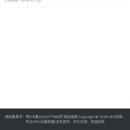
行业新闻
2026-01-25
缘设备上高效部署机器学习模型，成为业界亟待突破的难题，在此
背景下，轻量级机器学习模型应运而生，其中以，Zephyr，为代表
的技术路径，正逐步推动边缘智能实现从概念…。
网站备案号：
粤ICP备2024177666号
网站地图
Copyright © 2026 VPS侦探 -
专注VPS/云服务器/主机测评，中立实测，优选好机