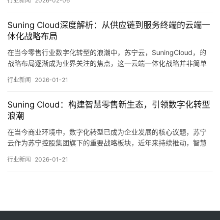
行业新闻
2026-02-06
展路径与业务布局不仅反映了零售巨头对数字化转型的深刻理解，
也展现出其在云服务领域的长期战略意图，从实体零售起家，到线
Suning Cloud深度解析：从供应链到服务终端的云端一
上线下融合，再到构建开放的云服务平台，苏…。
体化战略布局
在当今零售行业数字化转型的浪潮中，苏宁云，SuningCloud，的
战略布局逐渐成为业界关注的焦点，这一云端一体化战略并非简单
的技术升级，而是从供应链源头到服务终端的全链路重构，其背后
行业新闻
2026-01-21
蕴含着对零售本质的深刻理解与对未来商业生态的前瞻性布局，本
文将从多个维度展开，尝试解析这一战略的核心逻辑、实施路径及
Suning Cloud：构建智慧零售新生态，引领数字化转型
其可能带来的行业影响，需要理解苏宁云…。
浪潮
在当今商业环境中，数字化转型已成为企业发展的核心议题，苏宁
云作为苏宁控股集团旗下的重要战略板块，近年来持续推动，智慧
零售，生态的构建，不仅重塑了零售行业的运营模式，也为传统企
行业新闻
2026-01-21
业的数字化升级提供了颇具参考价值的实践路径，其发展历程与战
略布局，折射出中国零售业在技术驱动下的深刻变革，苏宁云的诞
生与发展，根植于苏宁集团从传统家电零售向全场景…。