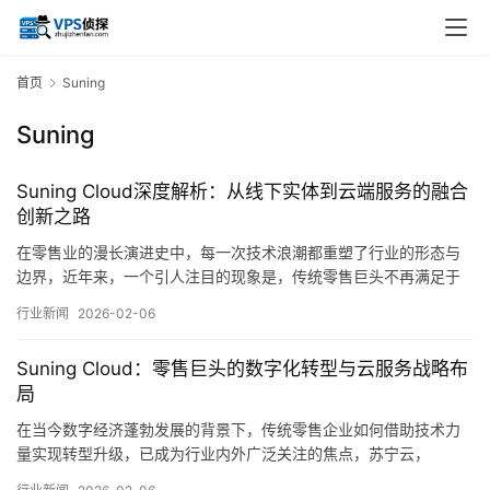
首页
Suning
Suning
Suning Cloud深度解析：从线下实体到云端服务的融合
创新之路
在零售业的漫长演进史中，每一次技术浪潮都重塑了行业的形态与
边界，近年来，一个引人注目的现象是，传统零售巨头不再满足于
线下疆域的固守，而是积极向数字世界拓展，试图构建线上线下一
行业新闻
2026-02-06
体化的新生态，其中，苏宁的转型之路尤为典型，其推出的，
SuningCloud，战略，不仅是一次技术层面的升级，更是一场从实
Suning Cloud：零售巨头的数字化转型与云服务战略布
体根基出发，向云端服务融合创新的深刻变革…。
局
在当今数字经济蓬勃发展的背景下，传统零售企业如何借助技术力
量实现转型升级，已成为行业内外广泛关注的焦点，苏宁云，
SuningCloud，作为苏宁易购集团旗下重要的科技战略板块，其发