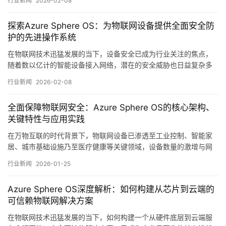
行业新闻
2026-02-08
微软推出的AzureSphereOS，正是针对这一痛点所提出的一套综合
性解决方案，它并非仅仅是一个操作系统，更是一个从硬件到云端
探索Azure Sphere OS：为物联网设备提供全面安全防
的完整安全体系，旨在为物联网设备提…。
护的先进操作系统
在物联网技术迅猛发展的当下，设备安全已成为行业关注的焦点，
随着数以亿计的智能设备接入网络，潜在的安全威胁也日益复杂多
样，传统嵌入式操作系统往往在设计之初并未将安全性置于核心位
行业新闻
2026-02-08
置，导致许多物联网设备暴露于各种网络攻击之下，正是在这样的
背景下，微软推出的AzureSphereOS应运而生，它旨在为联网微控
全面保障物联网安全：Azure Sphere OS的核心架构、
制器设备提供一个从芯片到云端的全方…。
关键特性与应用实践
在万物互联的时代背景下，物联网设备已渗透至工业控制、智能家
居、城市基础设施乃至医疗健康等关键领域，设备数量的激增与网
络连接的泛在化，也使得安全威胁从虚拟空间向物理世界加速蔓
行业新闻
2026-01-25
延，传统嵌入式系统往往在资源受限与成本压力下，难以兼顾复杂
的安全机制，导致大量设备暴露于漏洞攻击、数据泄露甚至恶意控
Azure Sphere OS深度解析：如何构建从芯片到云端的
制的风险之中，面对这一严峻挑战，微软推出的Azu…。
可信赖物联网解决方案
在物联网技术迅猛发展的当下，如何构建一个从硬件底层到云端服