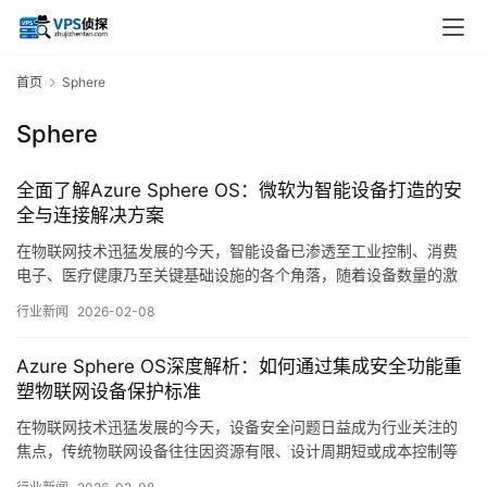
首页
Sphere
Sphere
全面了解Azure Sphere OS：微软为智能设备打造的安
全与连接解决方案
在物联网技术迅猛发展的今天，智能设备已渗透至工业控制、消费
电子、医疗健康乃至关键基础设施的各个角落，随着设备数量的激
增与互联程度的加深，安全威胁也日益严峻，传统嵌入式系统往往
行业新闻
2026-02-08
在设计与部署时对安全性考虑不足，加之生命周期管理困难，使得
大量设备暴露于潜在风险之中，正是在这一背景下，微软推出了
Azure Sphere OS深度解析：如何通过集成安全功能重
AzureSphereOS，旨在为联网的微控制器…。
塑物联网设备保护标准
在物联网技术迅猛发展的今天，设备安全问题日益成为行业关注的
焦点，传统物联网设备往往因资源有限、设计周期短或成本控制等
因素，在安全性方面存在明显短板，容易成为网络攻击的突破口，