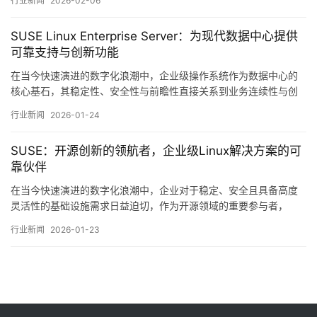
行业新闻
2026-02-06
核心策略，这种分布式、异构的环境也带来了前所未有的复杂性，
如何确保不同平台间的一致性，如何实现工作负载的无缝迁移与管
SUSE Linux Enterprise Server：为现代数据中心提供
理，如何保障关键业务在多变环境中的持续稳定与安…。
可靠支持与创新功能
在当今快速演进的数字化浪潮中，企业级操作系统作为数据中心的
核心基石，其稳定性、安全性与前瞻性直接关系到业务连续性与创
新效率，SUSELinuxEnterpriseServer，以下简称SLES，作为一款
行业新闻
2026-01-24
历经市场考验的企业级Linux发行版，不仅继承了开源社区的创新活
力，更通过严谨的企业级工程实践，为现代数据中心构建了兼具可
SUSE：开源创新的领航者，企业级Linux解决方案的可
靠性支撑与创…。
靠伙伴
在当今快速演进的数字化浪潮中，企业对于稳定、安全且具备高度
灵活性的基础设施需求日益迫切，作为开源领域的重要参与者，
SUSE凭借其深厚的技术积淀与持续创新精神，不仅在企业级Linux
行业新闻
2026-01-23
解决方案市场占据一席之地，更以其独特的开源理念与实践，成为
众多组织在数字化转型道路上的可靠伙伴，本文将从技术演进、生
态构建、企业服务以及未来展望等多个维度，…。