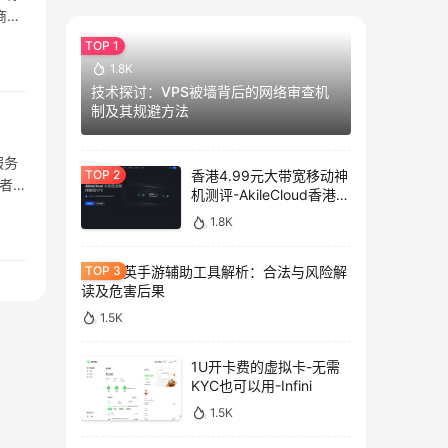
商，
1.8K
技术探讨：VPS被墙背后的网络审查机
制及其规避方法
服务
香港4.99元大带宽移动神
与者
机测评-AkileCloud香港大
带宽服务器测评
1.8K
和平精英手游辅助工具解析：合法与风险解
读及危害后果
1.5K
1U开卡费的虚拟卡-无需
KYC也可以用-Infini
1.5K