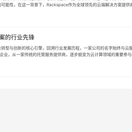
能性，在这一背景下，Rackspace作为全球领先的云端解决方案提供
业平滑迁移至云端，更在重塑企业IT架构的未来…。
方案的行业先锋
业转型与创新的核心引擎，回溯行业发展历程，一家公司的名字始终与云
8年的企业，从一家传统的托管服务提供商，逐步蜕变为云计算领域的重要参
IT服务产业的变迁，更提供了关于技术适应、市…。