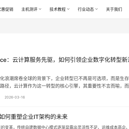
优惠促销
主机测评
技术教程
行业动态
关于我们
space：云计算服务先驱，如何引领企业数字化转型新
化浪潮席卷全球的背景下，企业转型已不再是可选项，而是生存
路径，云计算作为这一转型的核心引擎，其重要性不言而喻，而
的演进与普及，Rackspace，简称Rackspace，是一个无法
2026-03-16
键角色，自诞生以来，Rackspace不仅见证了云计算从萌芽到
，更以其独特的服务模式和技术理…。
，如何重塑企业IT架构的未来
有的变革，传统自建数据中心模式逐渐显露出灵活性不足、运维成本高企