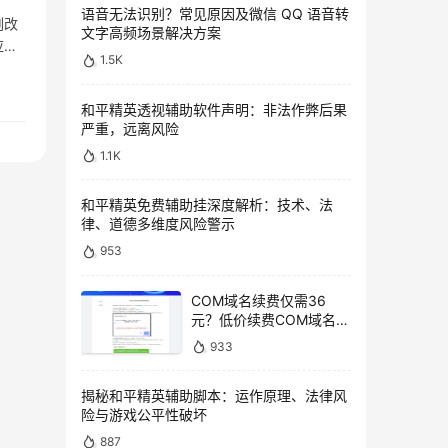
语音无法识别？常见原因及微信 QQ 语音转
刻改
文字高频场景解决方案
应运
1.5K
和平精英透视辅助软件声明：非法作弊后果
严重，远离风险
1.1K
和平精英免费辅助挂深度解析：技术、法
律、道德多维度风险警示
953
COM域名续费仅需36
元？低价续费COM域名教
程
933
揭秘和平精英辅助脚本：运作原理、法律风
险与游戏公平性破坏
887