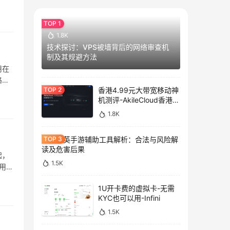
1.8K
技术探讨：VPS被墙背后的网络审查机
制及其规避方法
用在
路，
香港4.99元大带宽移动神
机测评-AkileCloud香港大
带宽服务器测评
1.8K
和平精英手游辅助工具解析：合法与风险解
读及危害后果
起，
1.5K
用系
1U开卡费的虚拟卡-无需
KYC也可以用-Infini
1.5K