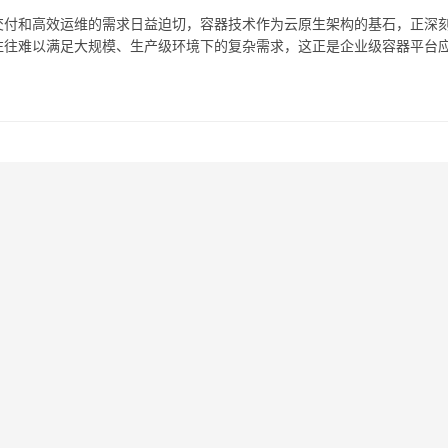
交付和高效运维的需求日益迫切，容器技术作为云原生架构的基石，正深
往往难以满足大规模、生产级环境下的复杂需求，这正是企业级容器平台
以其独特的定位和全面的能力，成为了许多组织构建现代化…。