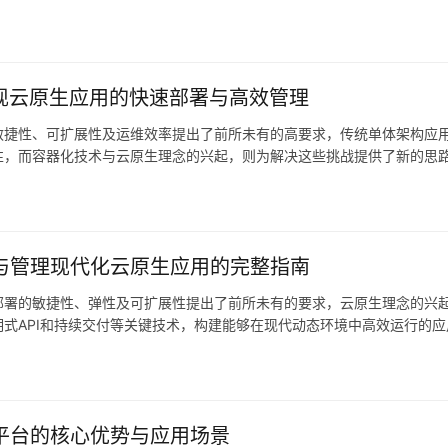
一致性的特点，已成为现代应用构建和交付的重要基石，单纯依…。
力实现云原生应用的快速部署与高效管理
敏捷性、可扩展性及运维效率提出了前所未有的高要求，传统单体架构应
性，而容器化技术与云原生理念的兴起，则为解决这些挑战提供了新的思
款企业级容器平台，逐渐成为众多组织实现云原生转型的核…。
建、部署与管理现代化云原生应用的完整指南
部署的敏捷性、弹性及可扩展性提出了前所未有的要求，云原生理念的兴
式API和持续交付等关键技术，构建能够在现代动态环境中高效运行的应
etes的企业级容器平台，不仅提供了强…。
级容器平台的核心优势与应用场景