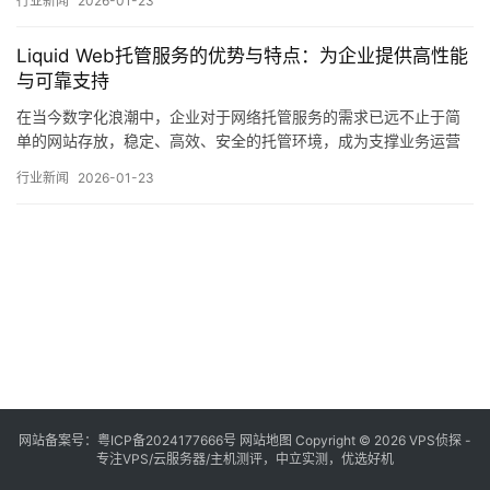
行业新闻
2026-01-23
活性的需求差异显著，共享托管以其低成本、易操作的特点成为许
多初创者的首选，但随着业务规模扩大，专用服务器提供的独立资
Liquid Web托管服务的优势与特点：为企业提供高性能
源与高度可控性则显得尤为重要，在这一背景下，托…。
与可靠支持
在当今数字化浪潮中，企业对于网络托管服务的需求已远不止于简
单的网站存放，稳定、高效、安全的托管环境，成为支撑业务运营
与发展的关键基础设施之一，在众多服务商中，LiquidWeb凭借其
行业新闻
2026-01-23
长期积累的技术实力与客户导向的服务理念，逐渐成为许多企业，
尤其是中大型企业与电商平台的首选，本文将从性能、可靠性、支
持服务及适用场景等维度，对其核心优势与…。
网站备案号：
粤ICP备2024177666号
网站地图
Copyright © 2026 VPS侦探 -
专注VPS/云服务器/主机测评，中立实测，优选好机