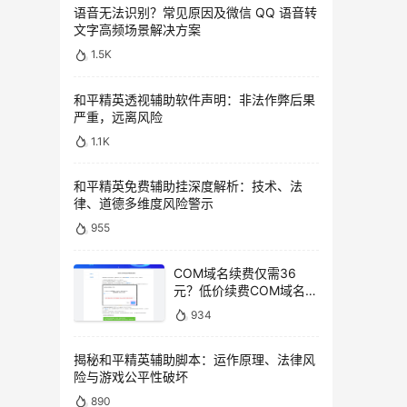
语音无法识别？常见原因及微信 QQ 语音转
文字高频场景解决方案
1.5K
和平精英透视辅助软件声明：非法作弊后果
严重，远离风险
1.1K
和平精英免费辅助挂深度解析：技术、法
律、道德多维度风险警示
955
COM域名续费仅需36
元？低价续费COM域名教
程
934
揭秘和平精英辅助脚本：运作原理、法律风
险与游戏公平性破坏
890