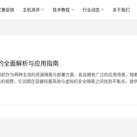
优惠促销
主机测评
技术教程
行业动态
关于我们
的全面解析与应用指南
拟机作为两种主流的资源隔离与部署方案，各自拥有广泛的应用场景，随
员的视野，它试图在容器轻量高效与虚拟机安全隔离之间找到平衡点，提
设计、功能特性以及实际应用等多个维度，对LXD进行全…。