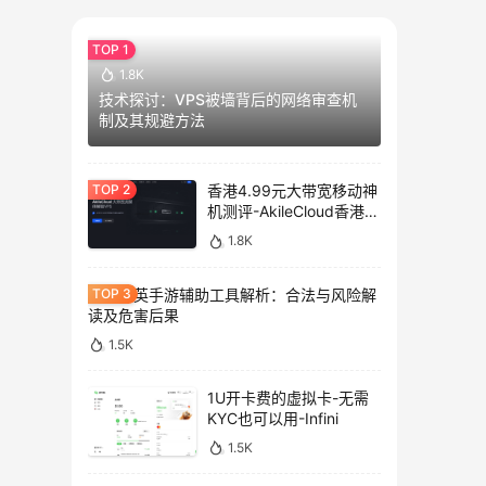
1.8K
技术探讨：VPS被墙背后的网络审查机
制及其规避方法
香港4.99元大带宽移动神
机测评-AkileCloud香港大
带宽服务器测评
1.8K
和平精英手游辅助工具解析：合法与风险解
读及危害后果
1.5K
1U开卡费的虚拟卡-无需
KYC也可以用-Infini
1.5K