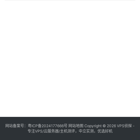
术产业的重要战略方向，在此背景下，以麒麟软件有限公司推出的
KylinOS为代表的中国自主研发操作系统，正…。
网站备案号：
粤ICP备2024177666号
网站地图
Copyright © 2026 VPS侦探 -
专注VPS/云服务器/主机测评，中立实测，优选好机