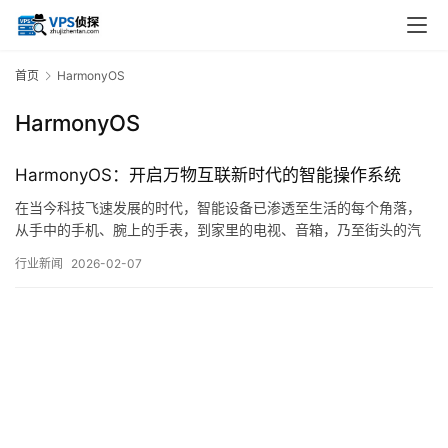
首页
HarmonyOS
HarmonyOS
HarmonyOS：开启万物互联新时代的智能操作系统
在当今科技飞速发展的时代，智能设备已渗透至生活的每个角落，
从手中的手机、腕上的手表，到家里的电视、音箱，乃至街头的汽
车、工厂的机器，设备间的壁垒始终存在，生态的割裂让用户体验
行业新闻
2026-02-07
难以连贯，数据与服务的流动受阻，正是在这样的背景下，一个面
向未来的操作系统——HarmonyOS应运而生，它并非仅仅是一个手
机系统的替代或升级，而是一个旨在打通不…。