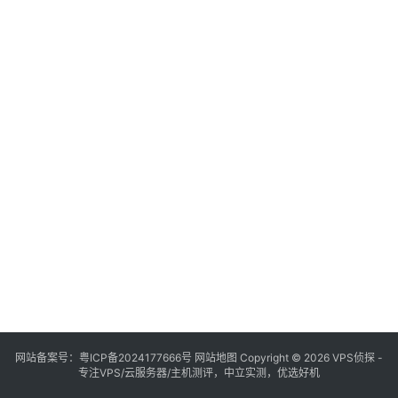
网站备案号：
粤ICP备2024177666号
网站地图
Copyright © 2026 VPS侦探 -
专注VPS/云服务器/主机测评，中立实测，优选好机