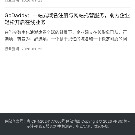
行业新闻
2026-01-23
商业机会的获取，在这一背景下，域名作为互联网世界的，门牌
号，，其选择、注册与管理便成为构建在线形象的第一步，也是至
GoDaddy：一站式域名注册与网站托管服务，助力企业
关重要的一步，纵观全球市场，GoDaddy作为一…。
轻松开启在线业务
在当今数字化浪潮席卷全球的背景下，企业建立在线形象已从，可
选项，转变为，必选项，一个易于记忆的域名和一个稳定可靠的网
站，构成了企业在互联网世界中的基本门户与核心资产，纵观全球
行业新闻
2026-01-23
市场，提供相关服务的平台众多，其中GoDaddy以其鲜明的市场定
位和广泛的服务组合，成为了众多中小企业乃至个人创业者在开启
在线业务时的优先考虑对象，本文旨在从服…。
网站备案号：
粤ICP备2024177666号
网站地图
Copyright © 2026 VPS侦探 -
专注VPS/云服务器/主机测评，中立实测，优选好机