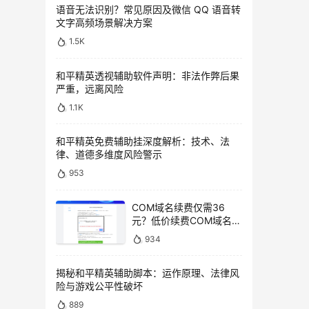
语音无法识别？常见原因及微信 QQ 语音转
文字高频场景解决方案
1.5K
和平精英透视辅助软件声明：非法作弊后果
严重，远离风险
1.1K
和平精英免费辅助挂深度解析：技术、法
律、道德多维度风险警示
953
COM域名续费仅需36
元？低价续费COM域名教
程
934
揭秘和平精英辅助脚本：运作原理、法律风
险与游戏公平性破坏
889