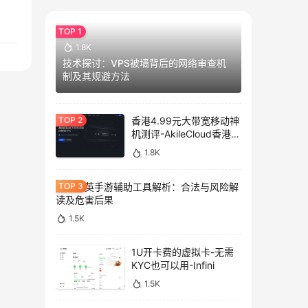
1.8K
技术探讨：VPS被墙背后的网络审查机
制及其规避方法
香港4.99元大带宽移动神
机测评-AkileCloud香港大
带宽服务器测评
1.8K
和平精英手游辅助工具解析：合法与风险解
读及危害后果
1.5K
1U开卡费的虚拟卡-无需
KYC也可以用-Infini
1.5K