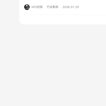
以来便以其鲜明的技术主张在特定领域内赢得了持续的
VPS侦探
行业新闻
2026-01-25