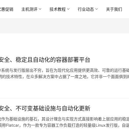
优惠促销
主机测评
技术教程
行业动态
关于我们
的核心优势：安全、稳定且自动化的容器部署平台
作系统与发行版层出不穷，旨在为现代化应用提供更高效、可靠的运行基
设计理念和鲜明的技术特性，在众多解决方案中占据了一席之地，它并非一个面面俱到
个高度专业化、安全、稳定且自动化的…。
的核心优势：安全、不可变基础设施与自动化更新
统作为基础设施的基石，其设计理念与实现方式直接影响着上层应用的稳
x，以下简称Flatcar，作为一款专为容器工作负载打造的轻量级Linux发行版，自