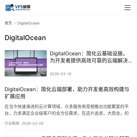
首页
DigitalOcean
DigitalOcean
DigitalOcean：简化云基础设施，
为开发者提供高效可靠的云端解决
方案
2026-03-16
DigitalOcean：简化云端部署，助力开发者高效构建与
扩展应用
在当今快速演进的云计算领域，众多服务商竞相推出功能繁复的平
台，力求满足企业级客户的全方位需求，在这片追求，大而全，的
市场中，有一家服务商始终保持着清晰的定位——专注于开发者的
行业新闻
2026-02-06
实际体验，致力于将云端部署流程化繁为简，这便是
DigitalOcean，其核心价值主张，简化云端部署，助力开发者高效