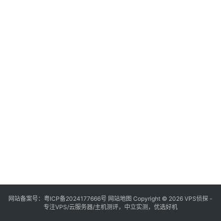
网站备案号：
粤ICP备2024177666号
网站地图
Copyright © 2026 VPS侦探 -
专注VPS/云服务器/主机测评，中立实测，优选好机