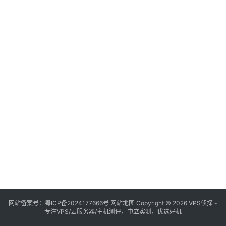
网站备案号：
粤ICP备2024177666号
网站地图
Copyright © 2026 VPS侦探 -
专注VPS/云服务器/主机测评，中立实测，优选好机