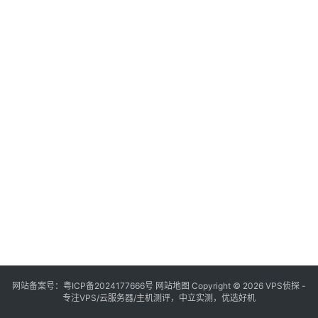
网站备案号：
粤ICP备2024177666号
网站地图
Copyright © 2026 VPS侦探 -
专注VPS/云服务器/主机测评，中立实测，优选好机