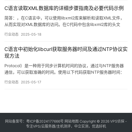
C语言读取XML数据库的详细步骤指南及必要代码示例
简答：，在C语言中，可以使用libxml2库来解析和读取XML文件，
从而实现对XML数据库的访问。在C代码中包含libxml2库的头文
件，以便使用其提供的功能。使用xmlReadFile函数读取并解析XML
行业动态
2025-05-18
文件。
C语言中初始化libcurl获取服务器时间及通过NTP协议实
现方法
Protocol）是一种用于同步计算机时间的协议，通过与NTP服务器
通信，可以获取准确的时间。使用以下代码获取NTP服务器时间：
1、原理：在Linux系统中，可以使用date命令来获取服务器的当前
行业动态
2025-05-17
时间。精确性：服务器通常有更精确的时钟源，特别是在使用NTP
协议时。
网站备案号：
粤ICP备2024177666号
网站地图
Copyright © 2026 VPS侦探 -
专注VPS/云服务器/主机测评，中立实测，优选好机