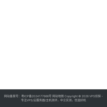
网站备案号：
粤ICP备2024177666号
网站地图
Copyright © 2026 VPS侦探 -
专注VPS/云服务器/主机测评，中立实测，优选好机