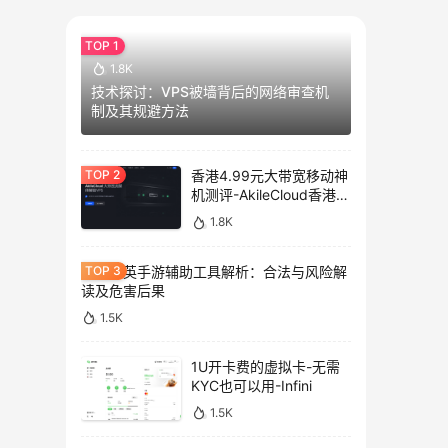
1.8K
技术探讨：VPS被墙背后的网络审查机
制及其规避方法
香港4.99元大带宽移动神
机测评-AkileCloud香港大
带宽服务器测评
1.8K
和平精英手游辅助工具解析：合法与风险解
读及危害后果
1.5K
1U开卡费的虚拟卡-无需
KYC也可以用-Infini
1.5K