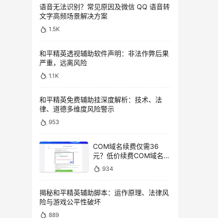
语音无法识别？常见原因及微信 QQ 语音转
文字高频场景解决方案
1.5K
和平精英透视辅助软件声明：非法作弊后果
严重，远离风险
1.1K
和平精英免费辅助挂深度解析：技术、法
律、道德多维度风险警示
953
COM域名续费仅需36
元？低价续费COM域名教
程
934
揭秘和平精英辅助脚本：运作原理、法律风
险与游戏公平性破坏
889