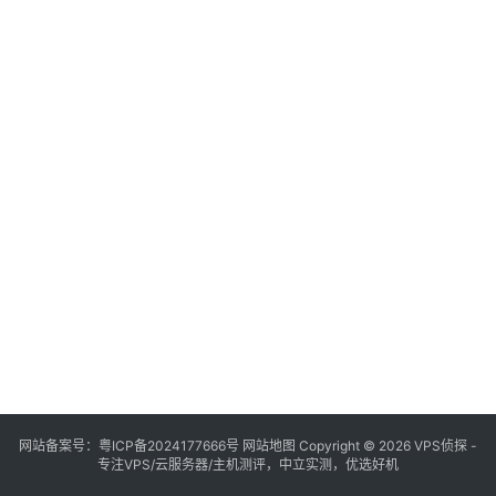
网站备案号：
粤ICP备2024177666号
网站地图
Copyright © 2026 VPS侦探 -
专注VPS/云服务器/主机测评，中立实测，优选好机